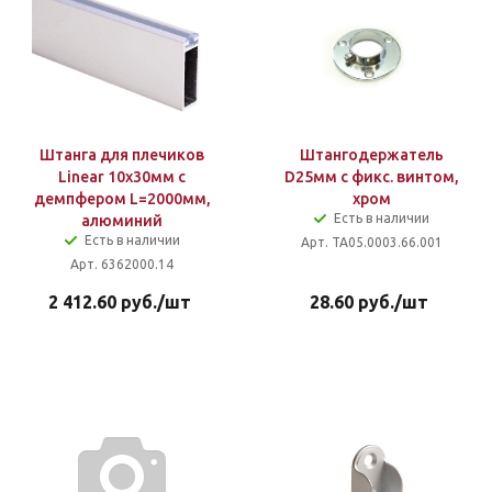
Штанга для плечиков
Штангодержатель
Linear 10х30мм c
D25мм с фикс. винтом,
демпфером L=2000мм,
хром
Есть в наличии
алюминий
Есть в наличии
Арт. TA05.0003.66.001
Арт. 6362000.14
2 412.60
руб.
/шт
28.60
руб.
/шт