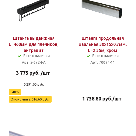
Штанга выдвижная
Штанга продольная
L=460мм для плечиков,
овальная 30x15x0.7мм,
антрацит
L=2.35м, хром
Есть в наличии
Есть в наличии
Арт. S-6724-A
Арт. 70094-11
3 775
руб.
/шт
6 291.60
руб.
-
40
%
1 738.80
руб.
/шт
Экономия
2 516.60
руб.