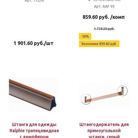
Арт. 132/A
Арт. AAF 90
859.60
руб.
/комп
1 719.20
руб.
-
50
%
1 901.60
руб.
/шт
Экономия
859.60
руб.
Штанга для одежды
Штангодержатель для
Ralphie трапецевидная
прямоугольной
c демпфером
штанги, серый