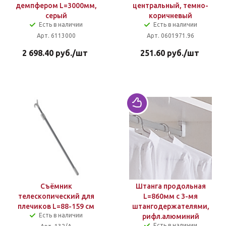
демпфером L=3000мм,
центральный, темно-
серый
коричневый
Есть в наличии
Есть в наличии
Арт. 6113000
Арт. 0601971.96
2 698.40
руб.
/шт
251.60
руб.
/шт
Съёмник
Штанга продольная
телескопический для
L=860мм с 3-мя
плечиков L=88-159 см
штангодержателями,
Есть в наличии
рифл.алюминий
Есть в наличии