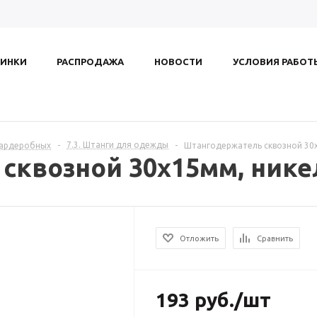
ИНКИ
РАСПРОДАЖА
НОВОСТИ
УСЛОВИЯ РАБОТ
7.3. Штанги для одежды
гардеробных
-
-
Штангодержатель сквозной 30x
сквозной 30x15мм, нике
Отложить
Сравнить
193
руб.
/шт