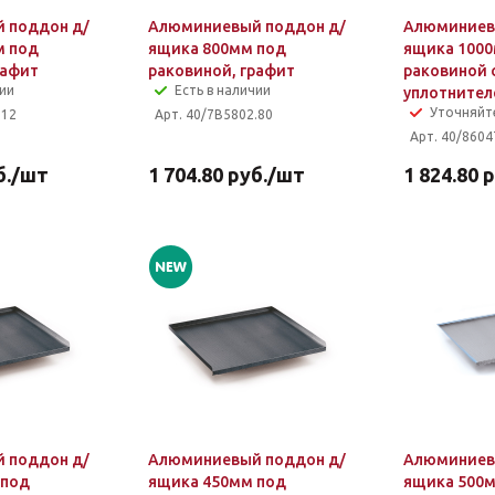
 поддон д/
Алюминиевый поддон д/
Алюминиев
м под
ящика 800мм под
ящика 100
рафит
раковиной, графит
раковиной 
чии
Есть в наличии
уплотните
Уточняйт
.12
Арт. 40/7B5802.80
Арт. 40/8604
.
/шт
1 704.80
руб.
/шт
1 824.80
р
 поддон д/
Алюминиевый поддон д/
Алюминиев
 под
ящика 450мм под
ящика 500