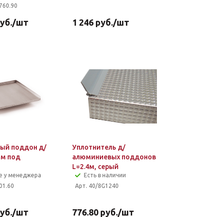
760.90
уб.
/шт
1 246
руб.
/шт
ый поддон д/
Уплотнитель д/
мм под
алюминиевых поддонов
L=2.4м, серый
е у менеджера
Есть в наличии
01.60
Арт. 40/8G1240
уб.
/шт
776.80
руб.
/шт