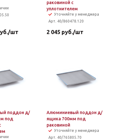
раковиной с
личии
уплотнителем
Уточняйте у менеджера
05.50
Арт. 40/860478.120
уб.
/шт
2 045
руб.
/шт
ый поддон д/
Алюминиевый поддон д/
мм под
ящика 700мм под
с
раковиной
Уточняйте у менеджера
лем
личии
Арт. 40/765805.70