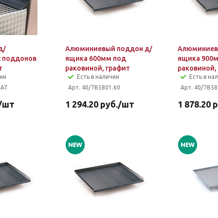
д/
Алюминиевый поддон д/
Алюминиев
 поддонов
ящика 600мм под
ящика 900
т
раковиной, графит
раковиной,
чии
Есть в наличии
Есть в на
.AT
Арт. 40/7B5801.60
Арт. 40/7B58
/шт
1 294.20
руб.
/шт
1 878.20
р