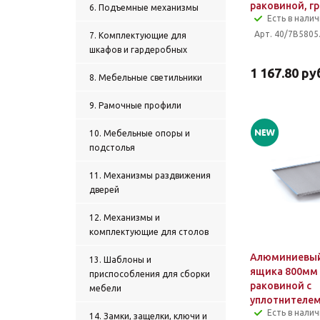
раковиной, г
6. Подъемные механизмы
Есть в нали
Арт. 40/7B5805
7. Комплектующие для
шкафов и гардеробных
1 167.80
руб
8. Мебельные светильники
9. Рамочные профили
10. Мебельные опоры и
подстолья
11. Механизмы раздвижения
дверей
12. Механизмы и
комплектующие для столов
Алюминиевый
13. Шаблоны и
ящика 800мм
приспособления для сборки
раковиной с
мебели
уплотнителе
Есть в нали
14. Замки, защелки, ключи и