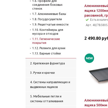
1.6. Профили для
соединения боковых
Алюминиевый
стенок
ящика 1200м
1.7. Алюминиевые базы
раковиной, г
1.8. Посудосушители
Есть в нали
1.9. Решетчатые емкости
Арт. 40/7B5805
1.10. Контейнеры для
мусора и отходов
2 490.80
руб
1.11. Гигиенические
покрытия
1.12. Релинги для кухни
1.13. Барные стойки
2. Крепежная фурнитура
3. Ручки и крючки
4. Системы направляющих и
выдвижных ящиков
5. Мебельные петли и
Алюминиевый
системы отталкивания
ящика 500мм