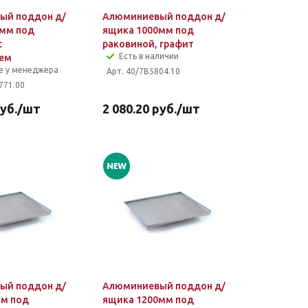
ый поддон д/
Алюминиевый поддон д/
0мм под
ящика 1000мм под
с
раковиной, графит
Есть в наличии
лем
е у менеджера
Арт. 40/7B5804.10
771.00
уб.
/шт
2 080.20
руб.
/шт
ый поддон д/
Алюминиевый поддон д/
мм под
ящика 1200мм под