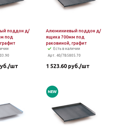
ый поддон д/
Алюминиевый поддон д/
мм под
ящика 700мм под
 графит
раковиной, графит
личии
Есть в наличии
03.90
Арт. 40/7B5805.70
уб.
/шт
1 523.60
руб.
/шт