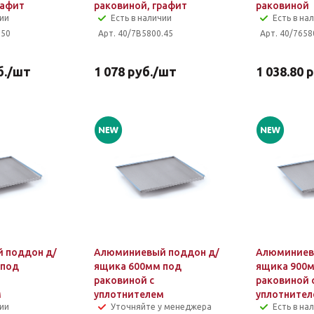
рафит
раковиной, графит
раковиной
чии
Есть в наличии
Есть в на
.50
Арт. 40/7B5800.45
Арт. 40/7658
.
/шт
1 078
руб.
/шт
1 038.80
р
 поддон д/
Алюминиевый поддон д/
Алюминиев
 под
ящика 600мм под
ящика 900
раковиной с
раковиной 
м
уплотнителем
уплотните
чии
Уточняйте у менеджера
Есть в на