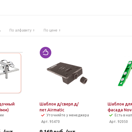
По алфавиту
По цене
адочный
Шаблон д/сверл.д/
Шаблон для
0мм)
пет.Airmatic
фасада Nov
чии
Уточняйте у менеджера
Есть в на
Арт. 95470
Арт. 92050
.
/шт
9 169
руб.
/шт