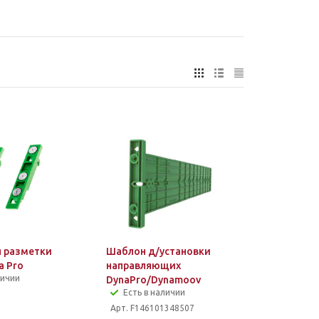
 разметки
Шаблон д/установки
a Pro
направляющих
личии
DynaPro/Dynamoov
Есть в наличии
Арт. F146101348507