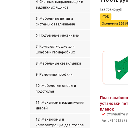
4. Системы направляющих и
выдвижных ящиков
366 706.40
руб.
-
70
%
5. Мебельные петли и
Экономия
256 6
системы отталкивания
6. Подъемные механизмы
7. Комплектующие для
шкафов и гардеробных
8. Мебельные светильники
9. Рамочные профили
10. Мебельные опоры и
подстолья
Пласт.шаблон
11. Механизмы раздвижения
установки пет
дверей
планок
Уточняйте 
12. Механизмы и
Арт. F14613578
комплектующие для столов