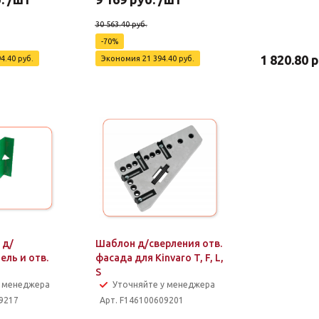
30 563.40
руб.
-
70
%
1 820.80
р
94.40
руб.
Экономия
21 394.40
руб.
 д/
Шаблон д/сверления отв.
ель и отв.
фасада для Kinvaro T, F, L,
S
у менеджера
Уточняйте у менеджера
9217
Арт. F146100609201