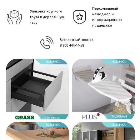
Персональный
Упаковка хрупкого
менеджер и
груза в деревянную
информационная
тару
поддержка
Бесплатный звонок
8 800 444-44-58