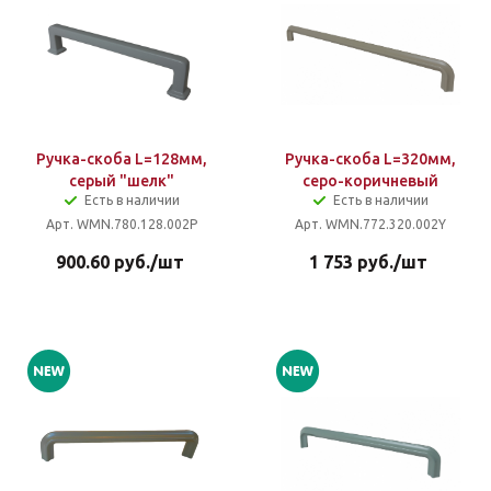
Ручка-скоба L=128мм,
Ручка-скоба L=320мм,
серый "шелк"
серо-коричневый
Есть в наличии
Есть в наличии
Арт. WMN.780.128.002P
Арт. WMN.772.320.002Y
900.60
руб.
/шт
1 753
руб.
/шт