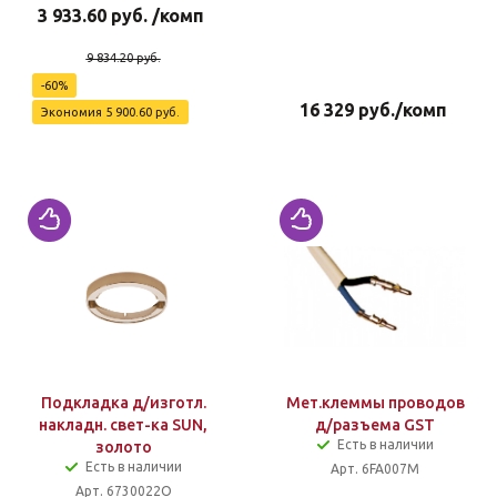
3 933.60
руб.
/комп
9 834.20
руб.
-
60
%
16 329
руб.
/комп
Экономия
5 900.60
руб.
Подкладка д/изготл.
Мет.клеммы проводов
накладн. свет-ка SUN,
д/разъема GST
Есть в наличии
золото
Есть в наличии
Арт. 6FA007M
Арт. 6730022O