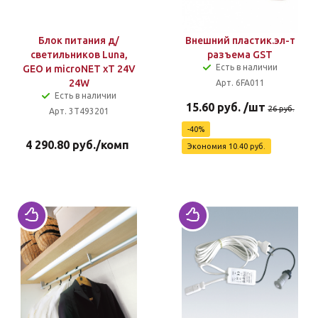
Блок питания д/
Внешний пластик.эл-т
светильников Luna,
разъема GST
Есть в наличии
GEO и microNET xT 24V
24W
Арт. 6FA011
Есть в наличии
15.60
руб.
/шт
26
руб.
Арт. 3T493201
-
40
%
4 290.80
руб.
/комп
Экономия
10.40
руб.