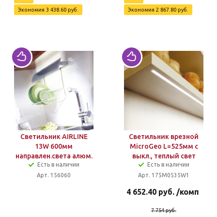
Экономия
3 438.60
руб.
Экономия
2 867.80
руб.
Светильник AIRLINE
Светильник врезной
13W 600мм
MicroGeo L=525мм с
направлен.света алюм.
выкл., теплый свет
Есть в наличии
Есть в наличии
Арт. 156060
Арт. 175M0535W1
4 652.40
руб.
/комп
7 754
руб.