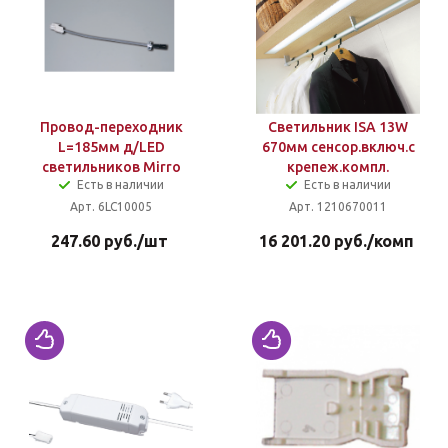
Провод-переходник
Светильник ISA 13W
L=185мм д/LED
670мм сенсор.включ.с
светильников Mirro
крепеж.компл.
Есть в наличии
Есть в наличии
Арт. 6LC10005
Арт. 1210670011
247.60
руб.
/шт
16 201.20
руб.
/комп