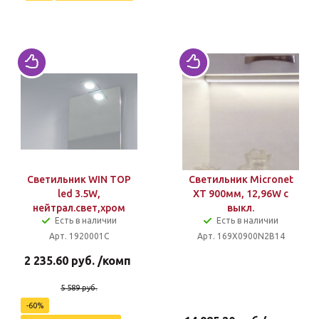
Светильник WIN TOP
Светильник Micronet
led 3.5W,
XT 900мм, 12,96W с
нейтрал.свет,хром
выкл.
Есть в наличии
Есть в наличии
Арт. 1920001C
Арт. 169X0900N2B14
2 235.60
руб.
/комп
5 589
руб.
-
60
%