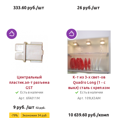
333.60
руб.
/шт
26
руб.
/шт
Центральный
К-т из 3-х свет-ов
пластик.эл-т разъема
Quadro Long (1 - с
GST
выкл) сталь с креп.ком
Есть в наличии
Есть в наличии
Арт. 6FA011M
Арт. 109LK3AM
9
руб.
/шт
43
руб.
10 639.60
руб.
/комп
-
79
%
Экономия
34
руб.