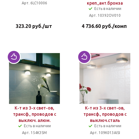
креп.,ант.бронза
Арт. 6LC10006
Есть в наличии
Арт. 10392OV010
323.20
руб.
/шт
4 736.60
руб.
/комп
К-т из 3-х свет-ов,
К-т из 3-х свет-ов,
трансф., проводов с
трансф., проводов с
выключ. алюм.
выключ.сталь
Есть в наличии
Есть в наличии
Арт. 154K3SM
Арт. 109K013AISI