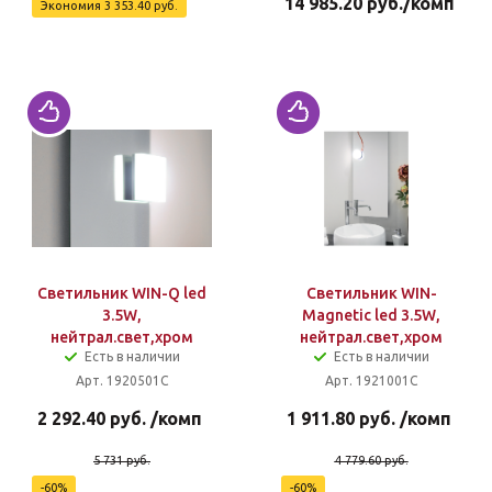
14 985.20
руб.
/комп
Экономия
3 353.40
руб.
Светильник WIN-Q led
Светильник WIN-
3.5W,
Magnetic led 3.5W,
нейтрал.свет,хром
нейтрал.свет,хром
Есть в наличии
Есть в наличии
Арт. 1920501C
Арт. 1921001С
2 292.40
руб.
/комп
1 911.80
руб.
/комп
5 731
руб.
4 779.60
руб.
-
60
%
-
60
%