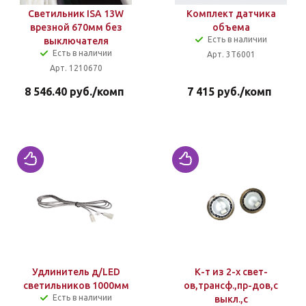
Светильник ISA 13W
Комплект датчика
врезной 670мм без
объема
Есть в наличии
выключателя
Есть в наличии
Арт. 3T6001
Арт. 1210670
8 546.40
руб.
/комп
7 415
руб.
/комп
Удлинитель д/LED
К-т из 2-х свет-
светильников 1000мм
ов,трансф.,пр-дов,с
Есть в наличии
выкл.,с