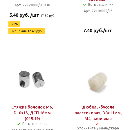
Есть в наличии
Арт. 7272/000/8,0/30
Арт. 7210/000/13
5.40
руб.
/шт
17.80
руб.
-
70
%
7.40
руб.
/шт
Экономия
12.40
руб.
Стяжка бочонок М6,
Дюбель-бусола
D10х13, ДСП 16мм
пластиковая, D8x11мм,
(015.19)
М4, забивная
Есть в наличии
Уточняйте у менеджера