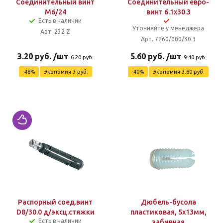
Соединительный винт
Соединительный евро-
М6/24
винт 6.1х30.3
Есть в наличии
Уточняйте у менеджера
Арт. 232 Z
Арт. 7260/000/30.3
3.20
руб.
/шт
5.60
руб.
/шт
6.20
руб.
9.40
руб.
-
48
%
Экономия
3
руб.
-
40
%
Экономия
3.80
руб.
Распорный соед.винт
Дюбель-бусола
D8/30.0 д/эксц.стяжки
пластиковая, 5х13мм,
Есть в наличии
забивная