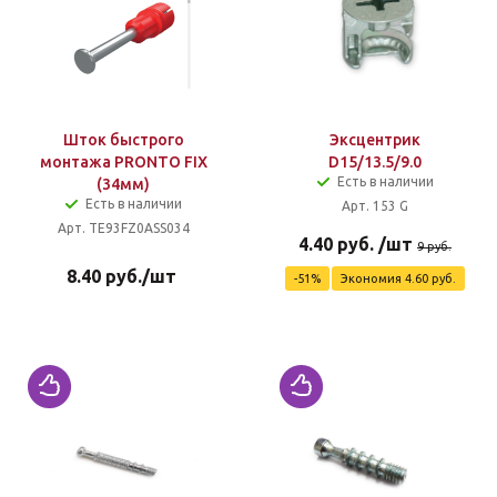
Шток быстрого
Эксцентрик
монтажа PRONTO FIX
D15/13.5/9.0
Есть в наличии
(34мм)
Есть в наличии
Арт. 153 G
Арт. TE93FZ0ASS034
4.40
руб.
/шт
9
руб.
8.40
руб.
/шт
-
51
%
Экономия
4.60
руб.