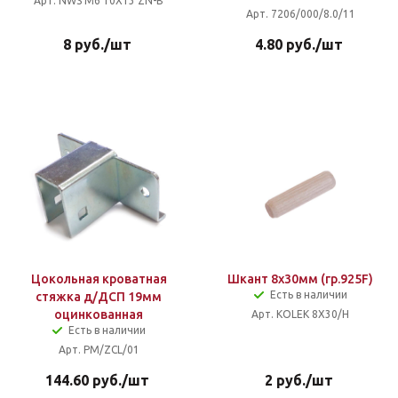
Арт. NWS М6 10Х13 ZN-B
Арт. 7206/000/8.0/11
8
руб.
/шт
4.80
руб.
/шт
Цокольная кроватная
Шкант 8х30мм (гр.925F)
Есть в наличии
стяжка д/ДСП 19мм
оцинкованная
Арт. KOLEK 8X30/H
Есть в наличии
Арт. PM/ZCL/01
144.60
руб.
/шт
2
руб.
/шт