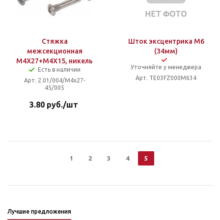
Стяжка
Шток эксцентрика М6
межсекционная
(34мм)
М4Х27+M4X15, никель
Уточняйте у менеджера
Есть в наличии
Арт. TE03FZ000M634
Арт. 2.01/004/M4x27-
45/005
3.80
руб.
/шт
1
2
3
4
5
Лучшие предложения