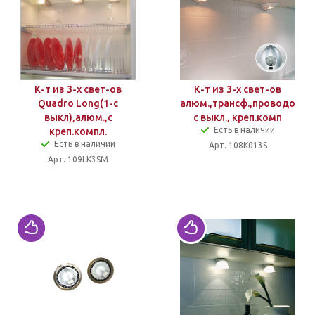
К-т из 3-х свет-ов
К-т из 3-х свет-ов
Quadro Long(1-с
алюм.,трансф.,проводов
выкл),алюм.,с
с выкл., креп.комп
Есть в наличии
креп.компл.
Есть в наличии
Арт. 108K013S
Арт. 109LK3SM