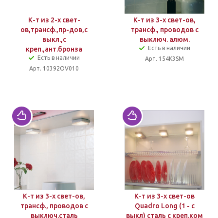
К-т из 2-х свет-
К-т из 3-х свет-ов,
ов,трансф.,пр-дов,с
трансф., проводов с
выкл.,с
выключ. алюм.
Есть в наличии
креп.,ант.бронза
Есть в наличии
Арт. 154K3SM
Арт. 10392OV010
К-т из 3-х свет-ов,
К-т из 3-х свет-ов
трансф., проводов с
Quadro Long (1 - с
выключ.сталь
выкл) сталь с креп.ком