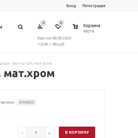
Вход
Регистрация
0
0
0
Корзина
Ы
пуста
Курс на 08.08.2026
1 EUR = 98 руб.
ладн. свет-ка SUN, мат.хром
, мат.хром
Артикул
6730022S
В КОРЗИНУ