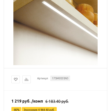
Артикул
175M0535N3
1 219
руб.
/комп
6 183.40
руб.
-
80
%
Экономия
4 964.40
руб.