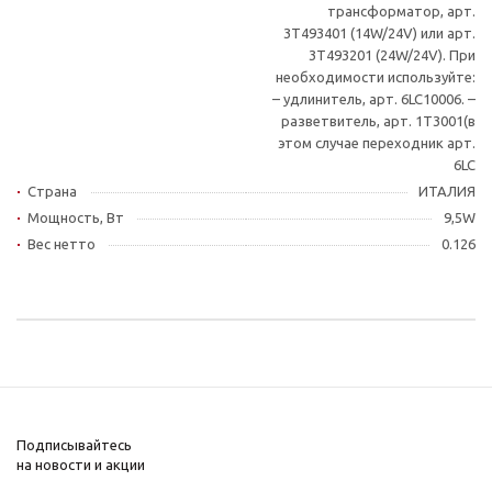
трансформатор, арт.
3T493401 (14W/24V) или арт.
3T493201 (24W/24V). При
необходимости используйте:
– удлинитель, арт. 6LC10006. –
разветвитель, арт. 1T3001(в
этом случае переходник арт.
6LC
Страна
ИТАЛИЯ
Мощность, Вт
9,5W
Вес нетто
0.126
Подписывайтесь
на новости и акции