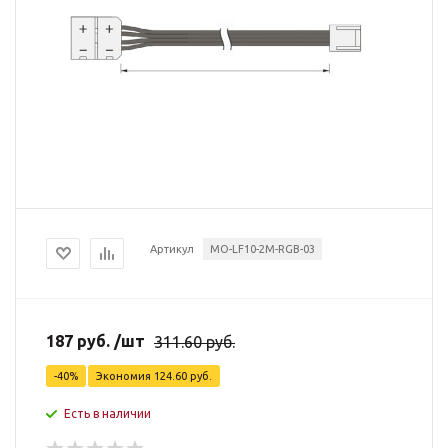
Артикул
MO-LF10-2M-RGB-03
187
руб.
/шт
311.60
руб.
-
40
%
Экономия
124.60
руб.
Есть в наличии