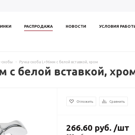
ИНКИ
РАСПРОДАЖА
НОВОСТИ
УСЛОВИЯ РАБОТ
и-скобы
-
Ручка-скоба L=96мм с белой вставкой, хром
м с белой вставкой, хро
Отложить
Сравнить
266.60
руб.
/шт