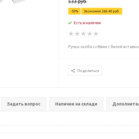
533
руб.
-
50
%
Экономия
266.40
руб.
Есть в наличии
Ручка-скоба L=96мм с белой вставко
Поделиться
Задать вопрос
Наличие на складе
Дополните