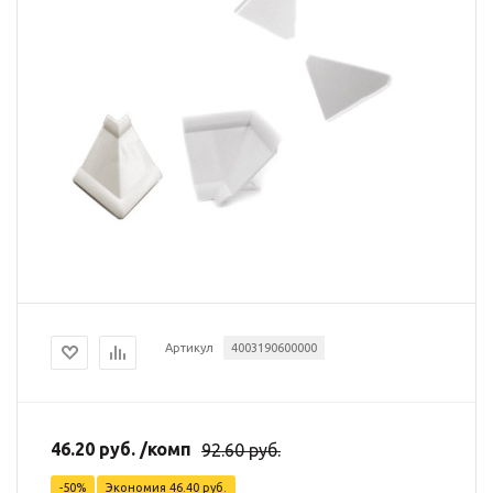
Артикул
4003190600000
46.20
руб.
/комп
92.60
руб.
-
50
%
Экономия
46.40
руб.