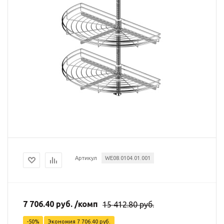
Артикул
WE08.0104.01.001
7 706.40
руб.
/комп
15 412.80
руб.
-
50
%
Экономия
7 706.40
руб.