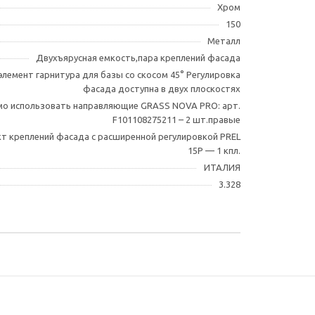
Хром
150
Металл
Двухъярусная емкость,пара креплений фасада
лемент гарнитура для базы со скосом 45° Регулировка
фасада доступна в двух плоскостях
мо использовать направляющие GRASS NOVA PRO: арт.
F101108275211 – 2 шт.правые
т креплений фасада с расширенной регулировкой PREL
15P — 1 кпл.
ИТАЛИЯ
3.328