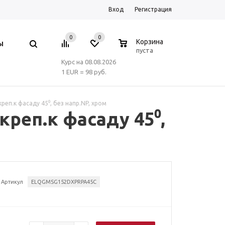
Вход
Регистрация
0
0
0
Корзина
Ы
пуста
Курс на 08.08.2026
1 EUR = 98 руб.
реп.к фасаду 45⁰, без напр.NP, хром
креп.к фасаду 45⁰,
Артикул
ELQGMSG152DXPRPA45C