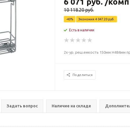
6 071
руб.
/комп
10 118.20
руб.
-
40
%
Экономия
4 047.20
руб.
Есть в наличии
2х-ур. реш.емкость 150мм H484мм пра
Поделиться
Задать вопрос
Наличие на складе
Дополните