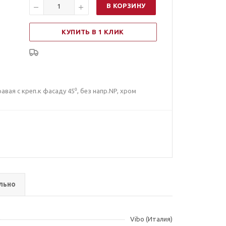
В КОРЗИНУ
КУПИТЬ В 1 КЛИК
вая с креп.к фасаду 45⁰, без напр.NP, хром
льно
Vibo (Италия)