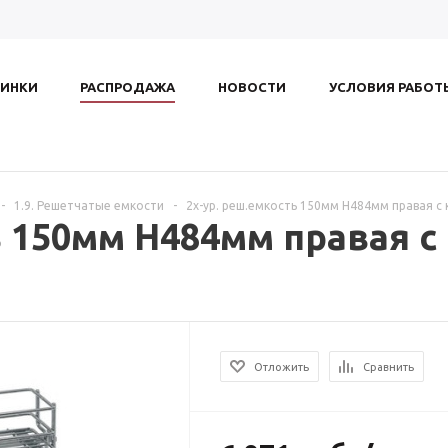
ИНКИ
РАСПРОДАЖА
НОВОСТИ
УСЛОВИЯ РАБОТ
-
1.9. Решетчатые емкости
-
2х-ур. реш.емкость 150мм H484мм правая с к
 150мм H484мм правая с 
Отложить
Сравнить