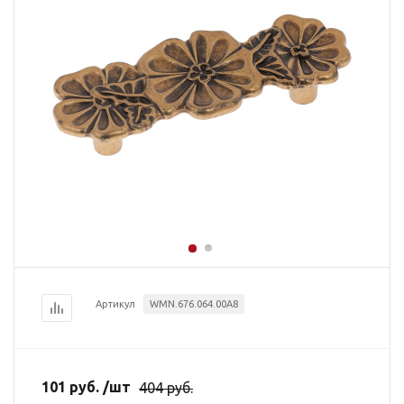
Артикул
WMN.676.064.00A8
101
руб.
/шт
404
руб.