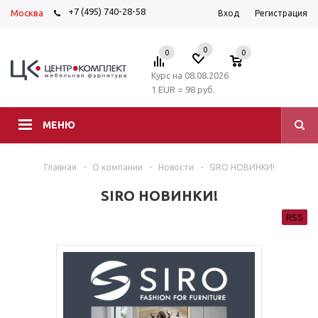
+7 (495) 740-28-58
Москва
Вход
Регистрация
0
0
0
Курс на 08.08.2026
1 EUR = 98 руб.
МЕНЮ
Главная
-
О компании
-
Новости
-
SIRO НОВИНКИ!
SIRO НОВИНКИ!
RSS