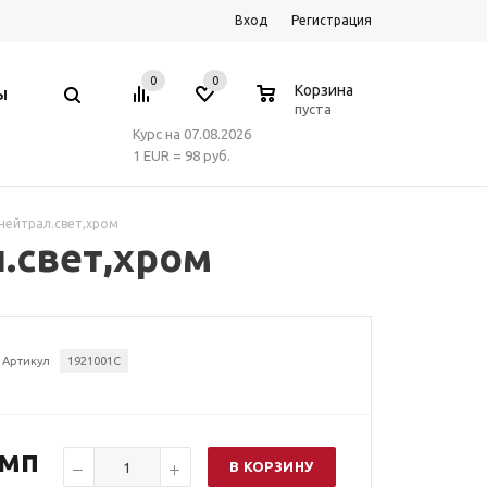
Вход
Регистрация
0
0
0
Корзина
Ы
пуста
Курс на 07.08.2026
1 EUR = 98 руб.
 нейтрал.свет,хром
л.свет,хром
Артикул
1921001С
омп
В КОРЗИНУ