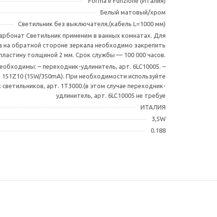
Forma e Funzione (Италия)
Белый матовый/хром
Светильник без выключателя,(кабель L=1000 мм)
арбонат Светильник применим в ванных комнатах. Для
а на обратной стороне зеркала необходимо закрепить
ластину толщиной 2 мм. Срок службы — 100 000 часов.
обходимы: – переходник-удлинитель, арт. 6LC10005. –
 151Z10 (15W/350mA). При необходимости используйте
 светильников, арт. 1T3000.(в этом случае переходник-
удлинитель, арт. 6LC10005 не требуе
ИТАЛИЯ
3,5W
0.188