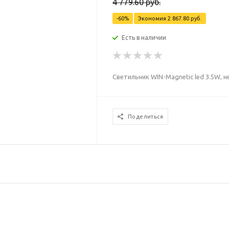
4 779.60
руб.
-
60
%
Экономия
2 867.80
руб.
Есть в наличии
Светильник WIN-Magnetic led 3.5W, 
Поделиться