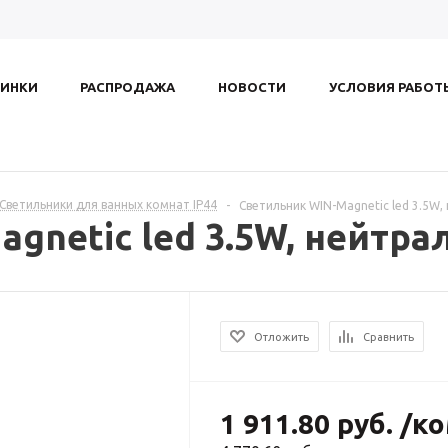
ИНКИ
РАСПРОДАЖА
НОВОСТИ
УСЛОВИЯ РАБОТ
. Светильники для ванных комнат IP44
-
Светильник WIN-Magnetic led 3.5W,
gnetic led 3.5W, нейтра
Отложить
Сравнить
1 911.80
руб.
/к