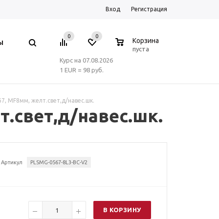
Вход
Регистрация
0
0
0
Корзина
Ы
пуста
Курс на 07.08.2026
1 EUR = 98 руб.
67, MF8мм, желт.свет,д/навес.шк.
т.свет,д/навес.шк.
Артикул
PLSMG-0567-8L3-BC-V2
В КОРЗИНУ