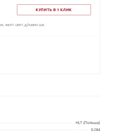
КУПИТЬ В 1 КЛИК
мм, желт.свет,д/навес.шк.
HLT (Польша)
0.284