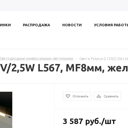
ИНКИ
РАСПРОДАЖА
НОВОСТИ
УСЛОВИЯ РАБОТ
. Светодиодные универсальные светильники
-
Свет-к Polarus G 12V/2,5W L5
2V/2,5W L567, MF8мм, жел
Отложить
Сравнить
3 587
руб.
/шт