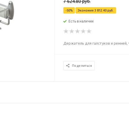
7 624.80
руб.
-
50
%
Экономия
3 812.40
руб.
Есть в наличии
Держатель для галстуков и ремней, 
Поделиться