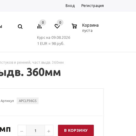
Вход
Регистрация
0
0
0
Корзина
Ы
пуста
Курс на 09.08.2026
1 EUR = 98 руб.
стуков и ремней, част.выдв. 360мм
выдв. 360мм
Артикул
APCLP36GS
омп
В КОРЗИНУ