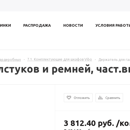
ИНКИ
РАСПРОДАЖА
НОВОСТИ
УСЛОВИЯ РАБОТ
7.1. Комплектующие для шкафов Vibo
гардеробных
-
-
Держатель для гал
стуков и ремней, част.
Отложить
Сравнить
3 812.40
руб.
/к