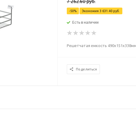
7 262.60
руб.
-
50
%
Экономия
3 631.40
руб.
Есть в наличии
Решетчатая емкость 490х151х338мм 
Поделиться