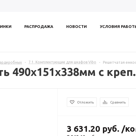
ИНКИ
РАСПРОДАЖА
НОВОСТИ
УСЛОВИЯ РАБОТ
7.1. Комплектующие для шкафов Vibo
гардеробных
-
-
Решетчатая емкос
ь 490х151х338мм с креп
Отложить
Сравнить
3 631.20
руб.
/к