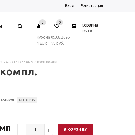
Вход
Регистрация
0
0
0
Корзина
Ы
пуста
Курс на 09.08.2026
1 EUR = 98 руб.
ть 490х151х338мм с креп.компл.
.компл.
Артикул
ACF 48P36
омп
В КОРЗИНУ