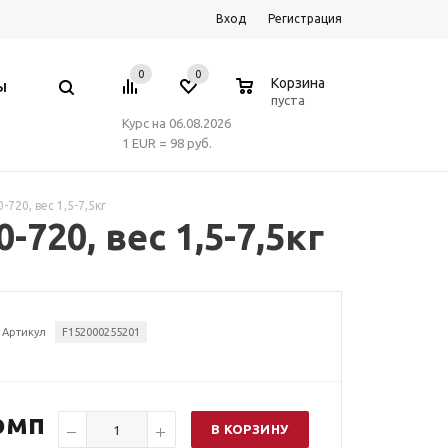
Вход
Регистрация
0
0
0
Корзина
Ы
пуста
Курс на 06.08.2026
1 EUR = 98 руб.
20, вес 1,5-7,5кг
20, вес 1,5-7,5кг
Артикул
F152000255201
омп
В КОРЗИНУ