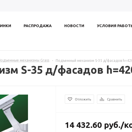
ИНКИ
РАСПРОДАЖА
НОВОСТИ
УСЛОВИЯ РАБОТ
 Подъемные механизмы Grass
-
Подъемный механизм S-35 д/фасадов h=420-7
м S-35 д/фасадов h=420-7
Отложить
Сравнить
14 432.60
руб.
/к