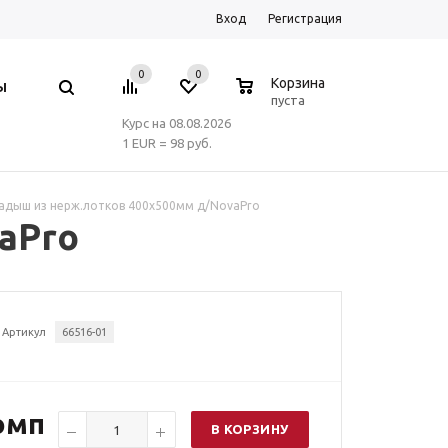
Вход
Регистрация
0
0
0
Корзина
Ы
пуста
Курс на 08.08.2026
1 EUR = 98 руб.
адыш из нерж.лотков 400х500мм д/NovaPro
aPro
Артикул
66516-01
омп
В КОРЗИНУ