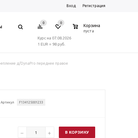
Вход
Регистрация
0
0
0
Корзина
Ы
пуста
Курс на 07.08.2026
1 EUR = 98 руб.
репление д/DynaPro переднее правое
Артикул
F134125001233
В КОРЗИНУ