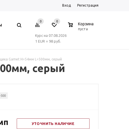
Вход
Регистрация
0
0
0
Корзина
Ы
пуста
Курс на 07.08.2026
1 EUR = 98 руб.
ящика Gamet H=54мм L=500мм, серый
500мм, серый
-500
мп
УТОЧНИТЬ НАЛИЧИЕ