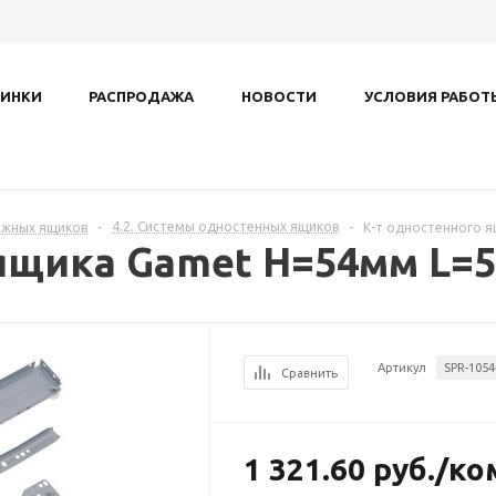
ИНКИ
РАСПРОДАЖА
НОВОСТИ
УСЛОВИЯ РАБОТ
4.2. Системы одностенных ящиков
ижных ящиков
-
-
К-т одностенного 
 ящика Gamet H=54мм L=
Артикул
SPR-1054
Сравнить
1 321.60
руб.
/ко