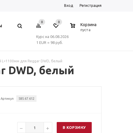
Вход
Регистрация
0
0
0
Корзина
Ы
пуста
Курс на 06.08.2026
1 EUR = 98 руб.
4 L=1100мм для Reggar DWD, белый
ar DWD, белый
Артикул
585.67.612
В КОРЗИНУ