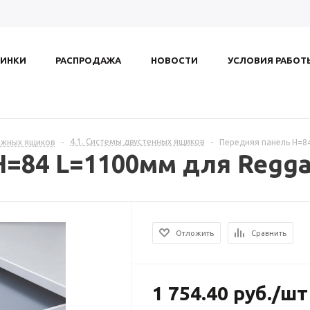
ИНКИ
РАСПРОДАЖА
НОВОСТИ
УСЛОВИЯ РАБОТ
4.1. Системы двустенных ящиков
ижных ящиков
-
-
Передняя панель H=8
H=84 L=1100мм для Regg
Отложить
Сравнить
1 754.40
руб.
/шт