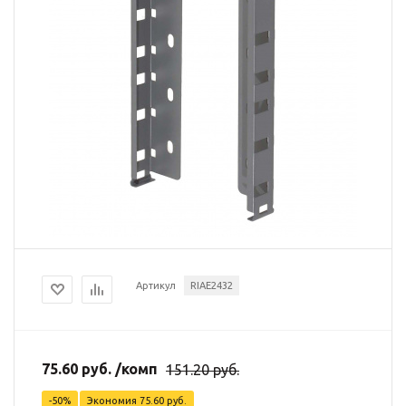
Артикул
RIAE2432
75.60
руб.
/комп
151.20
руб.
-
50
%
Экономия
75.60
руб.