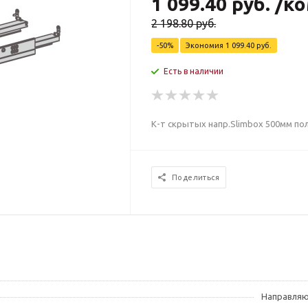
1 099.40
руб.
/к
2 198.80
руб.
-
50
%
Экономия
1 099.40
руб.
Есть в наличии
К-т скрытых напр.Slimbox 500мм по
Поделиться
Направляющ