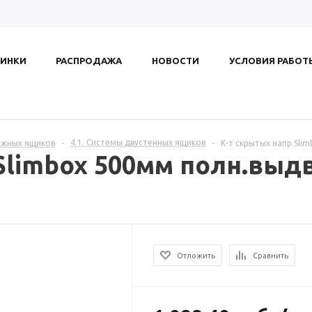
ИНКИ
РАСПРОДАЖА
НОВОСТИ
УСЛОВИЯ РАБОТ
4.1. Системы двустенных ящиков
ижных ящиков
-
-
К-т скрытых напр.Sli
Slimbox 500мм полн.выд
Отложить
Сравнить