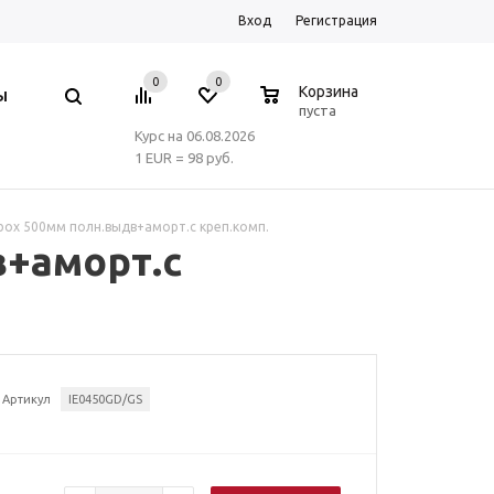
Вход
Регистрация
0
0
0
Корзина
Ы
пуста
Курс на 06.08.2026
1 EUR = 98 руб.
mbox 500мм полн.выдв+аморт.с креп.комп.
в+аморт.с
Артикул
IE0450GD/GS