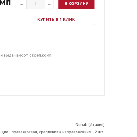
омп
В КОРЗИНУ
КУПИТЬ В 1 КЛИК
лн.выдв+аморт.с креп.комп.
Donati (Италия)
ие - правая/левая, крепления к направляющим - 2 шт.