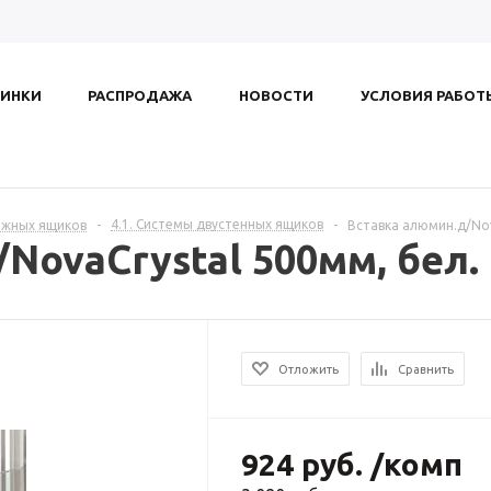
ИНКИ
РАСПРОДАЖА
НОВОСТИ
УСЛОВИЯ РАБОТ
4.1. Системы двустенных ящиков
ижных ящиков
-
-
Вставка алюмин.д/Nov
NovaCrystal 500мм, бел.
Отложить
Сравнить
924
руб.
/комп