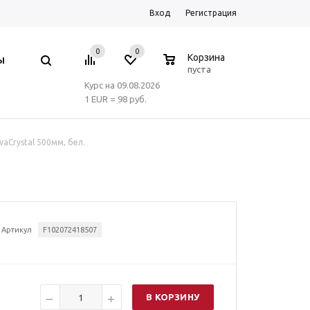
Вход
Регистрация
0
0
0
Корзина
Ы
пуста
Курс на 09.08.2026
1 EUR = 98 руб.
aCrystal 500мм, бел.
Артикул
F102072418507
В КОРЗИНУ