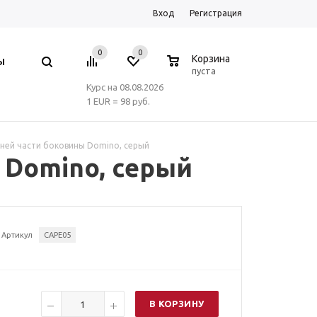
Вход
Регистрация
0
0
0
Корзина
Ы
пуста
Курс на 08.08.2026
1 EUR = 98 руб.
шней части боковины Domino, серый
 Domino, серый
Артикул
CAPE05
В КОРЗИНУ