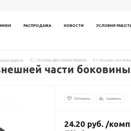
ИНКИ
РАСПРОДАЖА
НОВОСТИ
УСЛОВИЯ РАБОТ
4.1. Системы двустенных ящиков
ижных ящиков
-
-
К-т заглушек для вне
внешней части боковины
Отложить
Сравнить
24.20
руб.
/комп