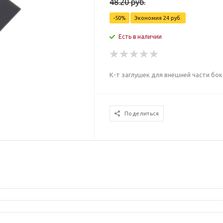
48.20
руб.
-
50
%
Экономия
24
руб.
Есть в наличии
К-т заглушек для внешней части бо
Поделиться