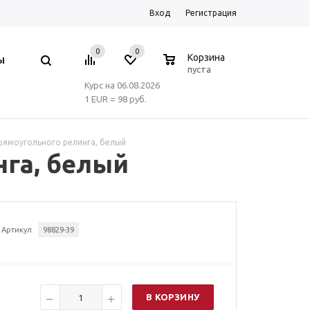
Вход
Регистрация
0
0
0
Корзина
Ы
пуста
Курс на 06.08.2026
1 EUR = 98 руб.
рямоугольного релинга, белый
нга, белый
Артикул
98829-39
В КОРЗИНУ