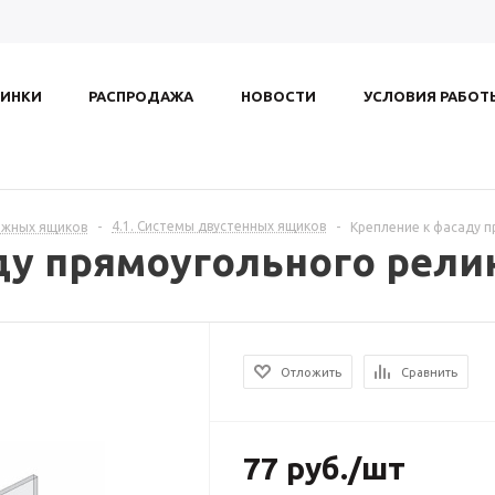
ИНКИ
РАСПРОДАЖА
НОВОСТИ
УСЛОВИЯ РАБОТ
4.1. Системы двустенных ящиков
ижных ящиков
-
-
Крепление к фасаду п
ду прямоугольного рели
Отложить
Сравнить
77
руб.
/шт