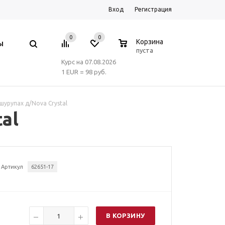
Вход
Регистрация
0
0
0
Корзина
Ы
пуста
Курс на 07.08.2026
1 EUR = 98 руб.
шурупах д/Nova Crystal
al
Артикул
62651-17
В КОРЗИНУ