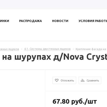
ИНКИ
РАСПРОДАЖА
НОВОСТИ
УСЛОВИЯ РАБОТ
4.1. Системы двустенных ящиков
ижных ящиков
-
-
Крепление фасада на 
на шурупах д/Nova Cryst
Отложить
Сравнить
67.80
руб.
/шт