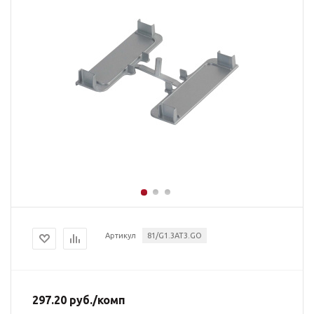
Артикул
81/G1.3AT3.GO
297.20
руб.
/комп