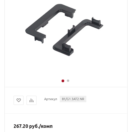
Артикул
81/G1.3AT2.NR
267.20
руб.
/комп