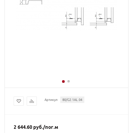
Артикул
80/G2.1AL.04
2 644.60
руб.
/пог.м