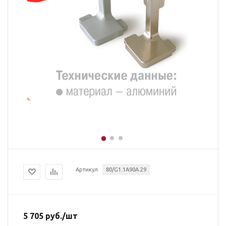
Артикул
80/G1.1A90A.29
5 705
руб.
/шт