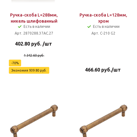
Ручка-скоба L=288мм,
Ручка-скоба L=128мм,
никель шлифованный
хром
Есть в наличии
Есть в наличии
Арт. 2870288.37AC.27
Арт. C-210 G2
402.80
руб.
/шт
1 342.60
руб.
-
70
%
466.60
руб.
/шт
Экономия
939.80
руб.