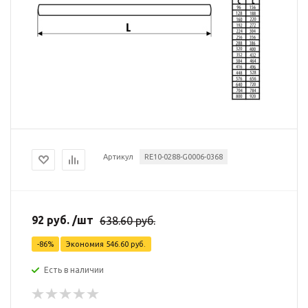
Артикул
RE10-0288-G0006-0368
92
руб.
/шт
638.60
руб.
-
86
%
Экономия
546.60
руб.
Есть в наличии