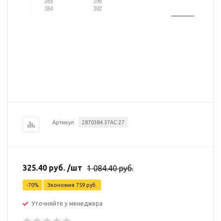
Артикул
2870384.37AC.27
325.40
руб.
/шт
1 084.40
руб.
-
70
%
Экономия
759
руб.
Уточняйте у менеджера