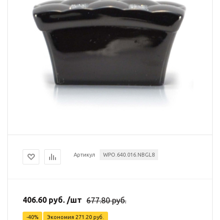
Артикул
WPO.640.016.NBGL8
406.60
руб.
/шт
677.80
руб.
-
40
%
Экономия
271.20
руб.