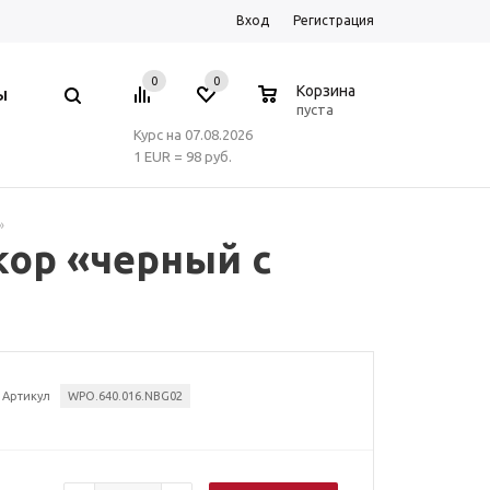
Вход
Регистрация
0
0
0
Корзина
Ы
пуста
Курс на 07.08.2026
1 EUR = 98 руб.
»
кор «черный с
Артикул
WPO.640.016.NBG02