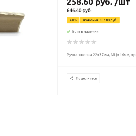
258.60
руб.
/шт
646.40
руб.
-
60
%
Экономия
387.80
руб.
Есть в наличии
Ручка-кнопка 22х37мм, МЦ=16мм, хр
Поделиться