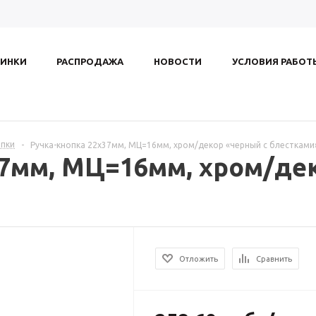
ИНКИ
РАСПРОДАЖА
НОВОСТИ
УСЛОВИЯ РАБОТ
опки
-
Ручка-кнопка 22х37мм, МЦ=16мм, хром/декор «черный с блестками
37мм, МЦ=16мм, хром/де
Отложить
Сравнить