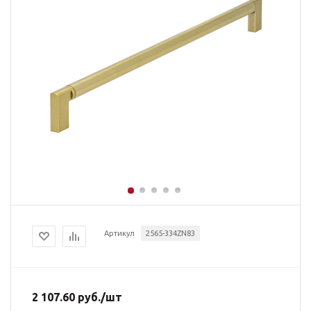
Артикул
2565-334ZN83
2 107.60
руб.
/шт