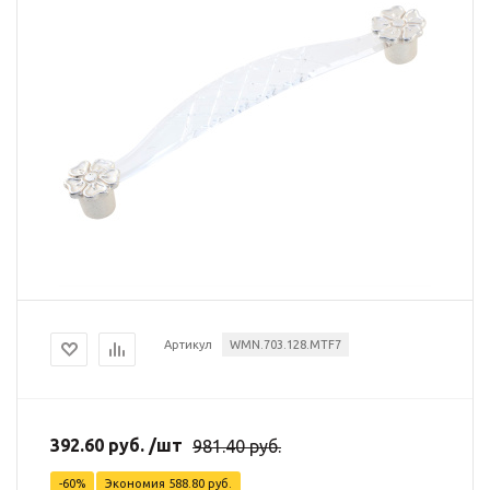
Артикул
WMN.703.128.MTF7
392.60
руб.
/шт
981.40
руб.
-
60
%
Экономия
588.80
руб.