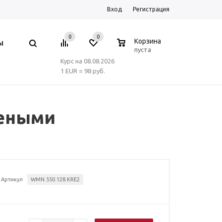
Вход
Регистрация
0
0
0
Корзина
Ы
пуста
Курс на 08.08.2026
1 EUR = 98 руб.
леными
Артикул
WMN.550.128.KRE2