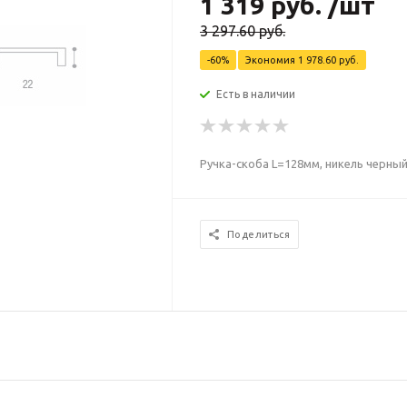
1 319
руб.
/шт
3 297.60
руб.
-
60
%
Экономия
1 978.60
руб.
Есть в наличии
Ручка-скоба L=128мм, никель черны
Поделиться