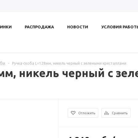
ИНКИ
РАСПРОДАЖА
НОВОСТИ
УСЛОВИЯ РАБОТ
обы
-
Ручка-скоба L=128мм, никель черный с зелеными кристаллами
мм, никель черный с зе
Отложить
Сравнить