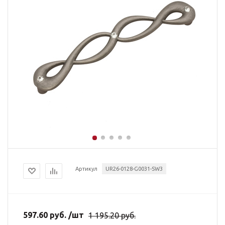
Артикул
UR26-0128-G0031-SW3
597.60
руб.
/шт
1 195.20
руб.