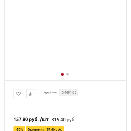
Артикул
C-4484.G6
157.80
руб.
/шт
315.40
руб.
-
50
%
Экономия
157.60
руб.