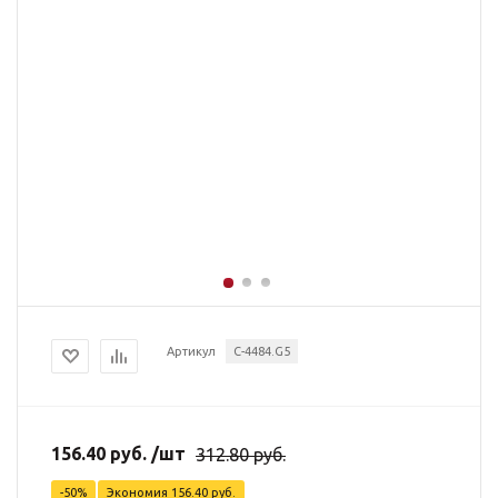
Артикул
C-4484.G5
156.40
руб.
/шт
312.80
руб.
-
50
%
Экономия
156.40
руб.