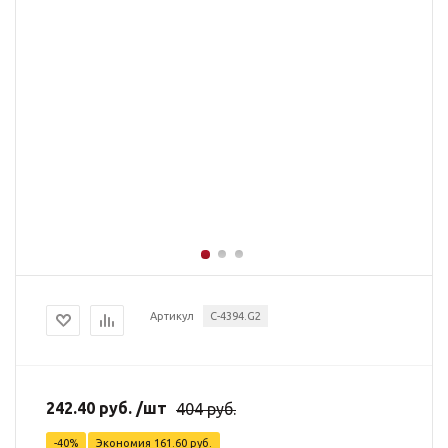
Артикул
C-4394.G2
242.40
руб.
/шт
404
руб.
-
40
%
Экономия
161.60
руб.