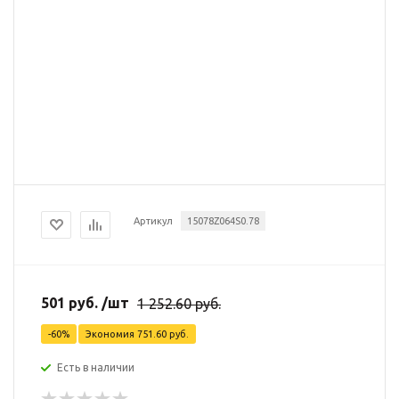
Артикул
15078Z064S0.78
501
руб.
/шт
1 252.60
руб.
-
60
%
Экономия
751.60
руб.
Есть в наличии